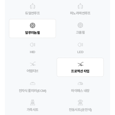
듀얼썬루프
파노라마썬루프
크롬휠
알루미늄휠
HID
LED
어탭티브
프로젝션 타입
전자식 룸미러(ECM)
하이패스 내장
가죽시트
전동시트(운전석)