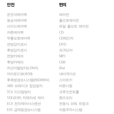
안전
편의
운전석에어백
에어컨
동승석에어백
풀오토에어컨
사이드에어백
듀얼 풀오토 에어컨
커튼에어백
CD
무릎보호에어백
CD체인저
전방감지센서
DVD
후방감지센서
AUX단자
전방카메라
MP3
후방카메라
USB
차선이탈방지(LDWS)
iPod
어라운드뷰(AVM)
네비게이션
후측방경보시스템(BSD/BSW)
스마트키
ABS 브레이크 잠김방지
버튼시동
TCS 미끄럼방지
크루즈컨트롤
VDC(ESP) 차체자세 제어
핸즈프리
ECS 전자제어서스펜션
전동식 파워 트렁크
ESS 급제동경보시스템
자동주차시스템