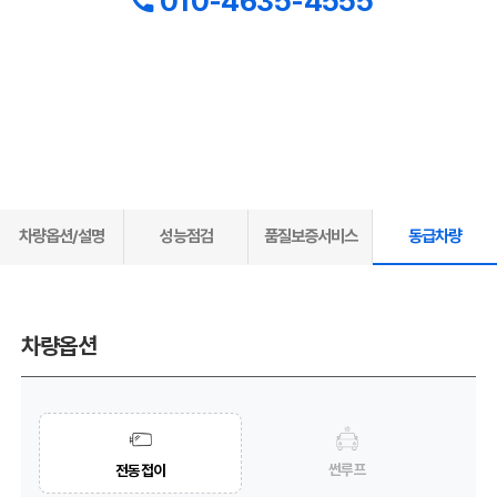
010-4635-4555
차량옵션/설명
성능점검
품질보증서비스
동급차량
차량옵션
썬루프
전동접이