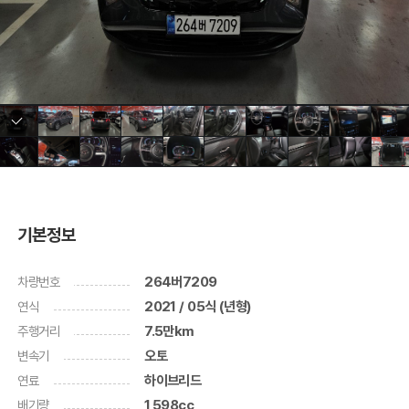
기본정보
차량번호
264버7209
연식
2021 / 05식 (년형)
주행거리
7.5만km
변속기
오토
연료
하이브리드
배기량
1,598cc