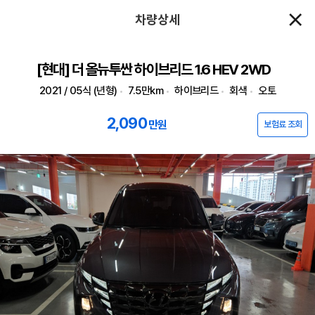
차량상세
[현대] 더 올뉴투싼 하이브리드 1.6 HEV 2WD
2021 / 05식 (년형)
7.5만km
하이브리드
회색
오토
2,090
만원
보험료 조회