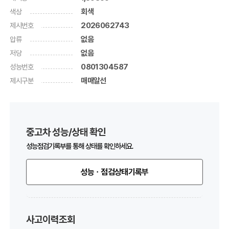
색상
회색
제시번호
2026062743
압류
없음
저당
없음
성능번호
0801304587
제시구분
매매알선
중고차 성능/상태 확인
성능점검기록부를 통해 상태를 확인하세요.
성능ㆍ점검상태기록부
사고이력조회