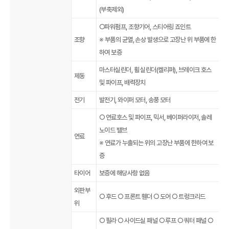
(부축제외)
○파워펌프, 조향기어, 스티어링 죠인트
조향
※ 부품의 균열, 손상 발생으로 고장난 위 부품에 한
하여 보증
마스터실린더, 휠 실린더(켈리퍼), 브레이크 호스
제동
및 파이프, 배력장치
전기
발전기, 와이퍼 모터, 송풍 모터
○ 연료호스 및 파이프, 믹서, 베이퍼라이저, 솔레
노이드 밸브
연료
※ 연료가 누출되는 위의 고장난 부품에 한하여 보
증
타이어
보증에 해당사항 없음
외판부
○ 후드 ○ 프론트 휀더 ○ 도어 ○ 트렁크리드
위
○ 필라 ○ 사이드실 패널 ○ 루프 ○ 쿼터 패널 ○