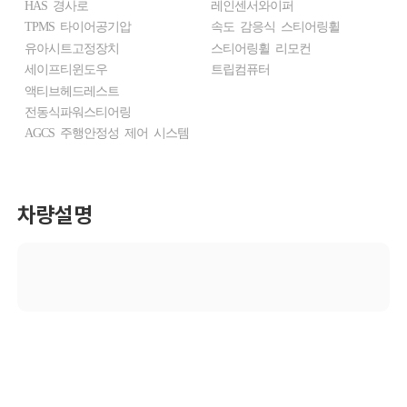
HAS 경사로
레인센서와이퍼
TPMS 타이어공기압
속도 감응식 스티어링휠
유아시트고정장치
스티어링휠 리모컨
세이프티윈도우
트립컴퓨터
액티브헤드레스트
전동식파워스티어링
AGCS 주행안정성 제어 시스템
차량설명