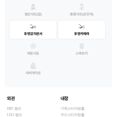
열선시트(앞)
통풍시트(운전석)
후방감지센서
후방카메라
버튼시동
스마트키
네비게이션
외관
내장
HID 램프
가죽스티어링휠
LED 램프
우드스티어링휠