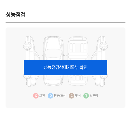
성능점검
성능점검상태기록부 확인
교환
판금/도색
부식
탈부착
X
O
C
T