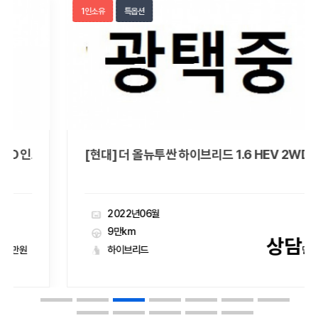
1인소유
특옵션
인스퍼레이션
[현대] 더 올뉴투싼 하이브리드 1.6 HEV 2WD 프리미엄
2022년06월
9만km
상담
하이브리드
만원