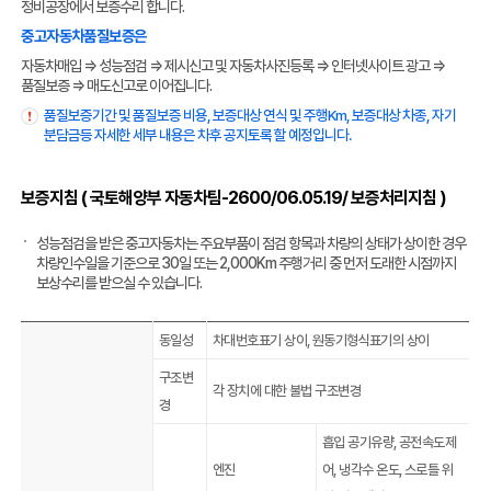
정비공장에서 보증수리 합니다.
중고자동차품질보증은
자동차매입 ⇒ 성능점검 ⇒ 제시신고 및 자동차사진등록 ⇒ 인터넷사이트 광고 ⇒
품질보증 ⇒ 매도신고로 이어집니다.
품질보증기간 및 품질보증 비용, 보증대상 연식 및 주행Km, 보증대상 차종, 자기
분담금등 자세한 세부 내용은 차후 공지토록 할 예정입니다.
보증지침 ( 국토해양부 자동차팀-2600/06.05.19/ 보증처리지침 )
성능점검을 받은 중고자동차는 주요부품이 점검 항목과 차량의 상태가 상이한 경우
차량인수일을 기준으로 30일 또는 2,000Km 주행거리 중 먼저 도래한 시점까지
보상수리를 받으실 수 있습니다.
동일성
차대번호표기 상이, 원동기형식표기의 상이
구조변
각 장치에 대한 불법 구조변경
경
흡입 공기유량, 공전속도제
엔진
어, 냉각수 온도, 스로틀 위