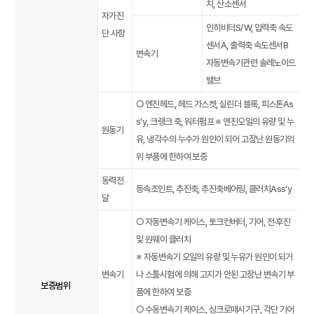
치, 산소센서
자가진
인히비터S/W, 입력축 속도
단 사항
센서A, 출력축 속도센서B
변속기
자동변속기관련 솔레노이드
밸브
○ 엔진헤드, 헤드 가스켓, 실린더 블록, 피스톤As
s'y, 크랭크 축, 워터펌프 ※ 엔진오일의 유량 및 누
원동기
유, 냉각수의 누수가 원인이 되어 고장난 원동기의
위 부품에 한하여 보증
동력전
등속조인트, 추진축, 추진축베어링, 클러치Ass'y
달
○ 자동변속기 케이스, 토크컨버터, 기어, 전·후진
및 원웨이 클러치
※ 자동변속기 오일의 유량 및 누유가 원인이 되거
변속기
나 스톨시험에 의해 고지가 안된 고장난 변속기 부
보증범위
품에 한하여 보증
○ 수동변속기 케이스, 싱크로매시기구, 각단 기어