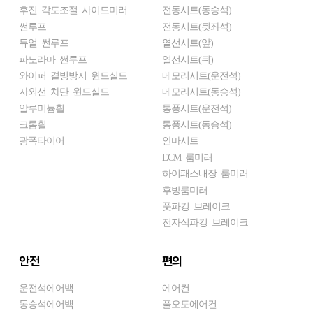
후진 각도조절 사이드미러
전동시트(동승석)
썬루프
전동시트(뒷좌석)
듀얼 썬루프
열선시트(앞)
파노라마 썬루프
열선시트(뒤)
와이퍼 결빙방지 윈드실드
메모리시트(운전석)
자외선 차단 윈드실드
메모리시트(동승석)
알루미늄휠
통풍시트(운전석)
크롬휠
통풍시트(동승석)
광폭타이어
안마시트
ECM 룸미러
하이패스내장 룸미러
후방룸미러
풋파킹 브레이크
전자식파킹 브레이크
안전
편의
운전석에어백
에어컨
동승석에어백
풀오토에어컨