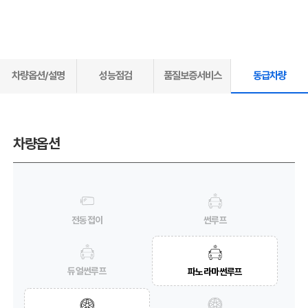
차량옵션/설명
성능점검
품질보증서비스
동급차량
차량옵션
전동접이
썬루프
듀얼썬루프
파노라마썬루프