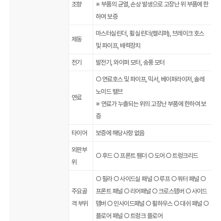
조향
※ 부품의 균열, 손상 발생으로 고장난 위 부품에 한
하여 보증
마스터실린더, 휠 실린더(켈리퍼), 브레이크 호스
제동
및 파이프, 배력장치
전기
발전기, 와이퍼 모터, 송풍 모터
○ 연료호스 및 파이프, 믹서, 베이퍼라이저, 솔레
노이드 밸브
연료
※ 연료가 누출되는 위의 고장난 부품에 한하여 보
증
타이어
보증에 해당사항 없음
외판부
○ 후드 ○ 프론트 휀더 ○ 도어 ○ 트렁크리드
위
○ 필라 ○ 사이드실 패널 ○ 루프 ○ 쿼터 패널 ○
주요골
프론트 패널 ○ 리어패널 ○ 크로스맴버 ○ 사이드
격 부위
맴버 ○ 인사이드패널 ○ 휠하우스 ○ 대쉬 패널 ○
플로어 패널 ○ 트렁크 플로어