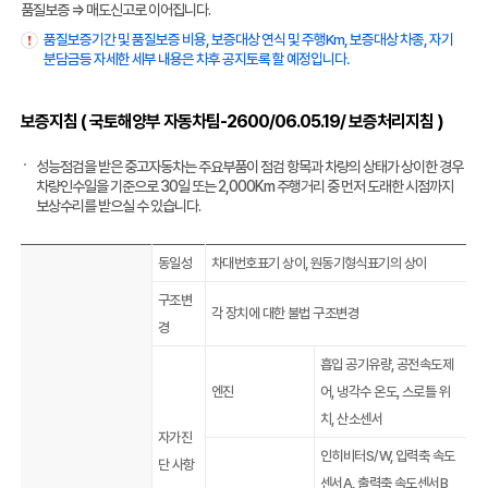
품질보증 ⇒ 매도신고로 이어집니다.
품질보증기간 및 품질보증 비용, 보증대상 연식 및 주행Km, 보증대상 차종, 자기
분담금등 자세한 세부 내용은 차후 공지토록 할 예정입니다.
보증지침 ( 국토해양부 자동차팀-2600/06.05.19/ 보증처리지침 )
성능점검을 받은 중고자동차는 주요부품이 점검 항목과 차량의 상태가 상이한 경우
차량인수일을 기준으로 30일 또는 2,000Km 주행거리 중 먼저 도래한 시점까지
보상수리를 받으실 수 있습니다.
동일성
차대번호표기 상이, 원동기형식표기의 상이
구조변
각 장치에 대한 불법 구조변경
경
흡입 공기유량, 공전속도제
엔진
어, 냉각수 온도, 스로틀 위
치, 산소센서
자가진
인히비터S/W, 입력축 속도
단 사항
센서A, 출력축 속도센서B