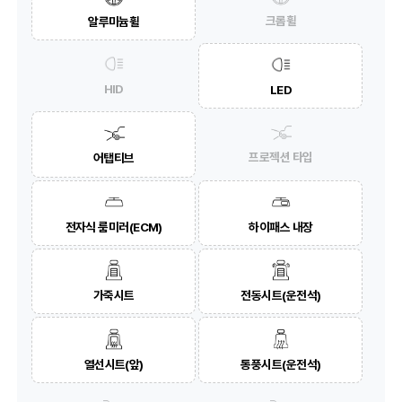
크롬휠
알루미늄휠
HID
LED
프로젝션 타입
어탭티브
전자식 룸미러(ECM)
하이패스 내장
가죽시트
전동시트(운전석)
열선시트(앞)
통풍시트(운전석)