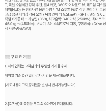
확인 가능, 경고등 없음 / 유니크한 감성&컬러, 귀한 매물, 아이코닉한 6G
T, 독일 수입세단 강력 추천, 휠4 깨끗, 360도 어라운드 뷰, 헤드업 디스플
레이(HUD) 등 편의사양 옵션 다양 /  "M 스포츠 등급" 상위 프리미엄 트림 
고급 옵션 내외장 적용 모델 / 복합 연비 약 9.2km/ℓ (=GPT), 엔진: 3.0L 
직렬 6기통 터보 가솔린 (B58), 최고출력: 340마력 (250kW), 최대토크: 
45.9kgm (450Nm), 변속기: 8단 스텝트로닉 자동, 구동방식: xDrive 상
시 사륜구동(AWD)
▒▒ 구 입 관 련▒▒
1. 저희 업체는 고객님과의 투명한 거래를 위해 
계약일 기준 D+7일간 검차 기간을 제공해드립니다. 
[사고내용미고지,중대결함 발생시 반차가능합니다.]
2.[회전율]에 중점을 두고 최소마진에 판매합니다.