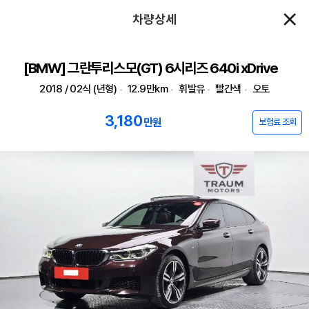
차량상세
[BMW] 그란투리스모(GT) 6시리즈 640i xDrive
2018 / 02식 (년형)
12.9만km
휘발유
빨간색
오토
3,180
만원
보험료 조회