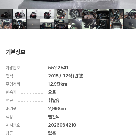
기본정보
차량번호
55우2541
연식
2018 / 02식 (년형)
주행거리
12.9만km
변속기
오토
연료
휘발유
배기량
2,998cc
색상
빨간색
제시번호
2026064210
압류
없음