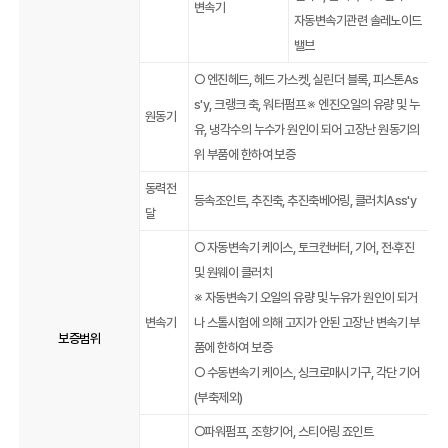
변속기
자동변속기관련 솔레노이드
밸브
○ 엔진헤드, 헤드 가스켓, 실린더 블록, 피스톤As
s'y, 크랭크 축, 워터펌프 ※ 엔진오일의 유량 및 누
원동기
유, 냉각수의 누수가 원인이 되어 고장난 원동기의
위 부품에 한하여 보증
동력전
등속조인트, 추진축, 추진축베어링, 클러치Ass'y
달
○ 자동변속기 케이스, 토크컨버터, 기어, 전·후진
및 원웨이 클러치
※ 자동변속기 오일의 유량 및 누유가 원인이 되거
변속기
나 스톨시험에 의해 고지가 안된 고장난 변속기 부
보증범위
품에 한하여 보증
○ 수동변속기 케이스, 싱크로매시기구, 각단 기어
(부축제외)
○파워펌프, 조향기어, 스티어링 죠인트