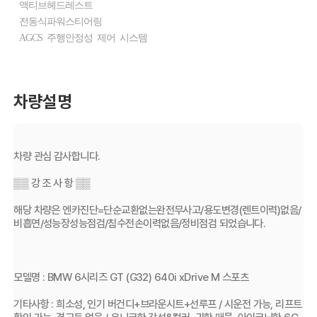
액티브헤드레스트
전동식파워스티어링
AGCS 주행안정성 제어 시스템
차량설명
차량 관심 감사합니다.
▒▒ 강 조 사 항 ▒▒
해당 차량은 엔카진단=단순교환없는완전무사고/용도변경(렌트이력)없음/
비흡연/성능장성능점검/침수전손이력없음/정비점검 되었습니다.
모델명 : BMW 6시리즈 GT (G32) 640i xDrive M 스포츠
기타사항 : 희소성, 인기 버건디+브라운시트+선루프 / 시운전 가능, 리프트 