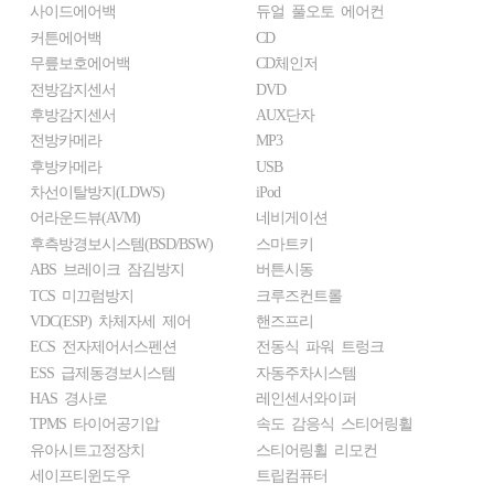
사이드에어백
듀얼 풀오토 에어컨
커튼에어백
CD
무릎보호에어백
CD체인저
전방감지센서
DVD
후방감지센서
AUX단자
전방카메라
MP3
후방카메라
USB
차선이탈방지(LDWS)
iPod
어라운드뷰(AVM)
네비게이션
후측방경보시스템(BSD/BSW)
스마트키
ABS 브레이크 잠김방지
버튼시동
TCS 미끄럼방지
크루즈컨트롤
VDC(ESP) 차체자세 제어
핸즈프리
ECS 전자제어서스펜션
전동식 파워 트렁크
ESS 급제동경보시스템
자동주차시스템
HAS 경사로
레인센서와이퍼
TPMS 타이어공기압
속도 감응식 스티어링휠
유아시트고정장치
스티어링휠 리모컨
세이프티윈도우
트립컴퓨터