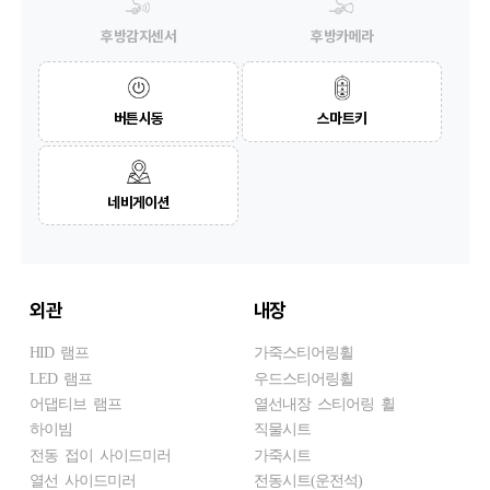
후방감지센서
후방카메라
버튼시동
스마트키
네비게이션
외관
내장
HID 램프
가죽스티어링휠
LED 램프
우드스티어링휠
어댑티브 램프
열선내장 스티어링 휠
하이빔
직물시트
전동 접이 사이드미러
가죽시트
열선 사이드미러
전동시트(운전석)