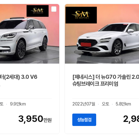
(2세대) 3.0 V6
[제네시스] 더 뉴G70 가솔린 2.
슈팅브레이크 프리미엄
토
9.9만km
2022년07월
오토
5.8만km
3,950
2,9
성능점검
만원