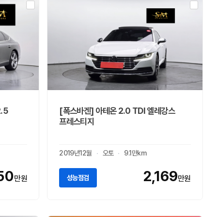
.5
[폭스바겐] 아테온 2.0 TDI 엘레강스
프레스티지
2019년12월
오토
9.1만km
50
2,169
성능점검
만원
만원