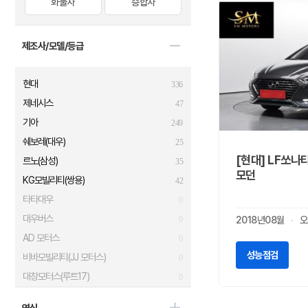
화물차
승합차
제조사/모델/등급
현대
336
제네시스
47
기아
249
쉐보레(대우)
25
[현대] LF쏘나
르노(삼성)
35
모던
KG모빌리티(쌍용)
42
타타대우
0
대우버스
2018년08월
오
0
AD 모터스
0
성능점검
비바모빌리티(JJ 모터스)
0
대창모터스(루트17)
0
범한자동차
0
연식