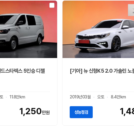
랜드스타렉스 5인승 디젤
[기아] 뉴 신형K5 2.0 가솔린 
토
11.8만km
2019년03월
오토
8.4만km
1,250
1,4
성능점검
만원