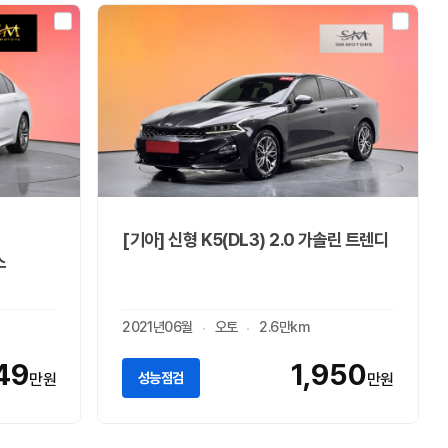
[기아] 신형 K5(DL3) 2.0 가솔린 트렌디
스
2021년06월
오토
2.6만km
49
1,950
성능점검
만원
만원