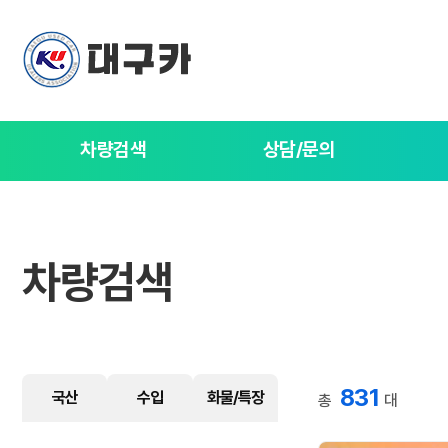
차량검색
상담/문의
차량검색
831
국산
수입
화물/특장
총
대