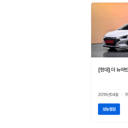
링컨
3
마세라티
0
마쯔다
0
맥라렌
0
머큐리
0
미쯔비시
0
미쯔오까
0
벤틀리
1
볼보
4
[현대] 더 뉴아
부가티
0
북기은상
0
뷰익
0
2019년04월
무
사브
0
사이언
0
성능점검
새턴
0
쉐보레
0