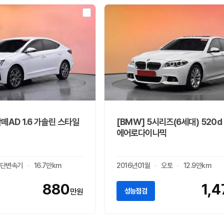
반떼AD 1.6 가솔린 스타일
[BMW] 5시리즈(6세대) 520d
에어로다이나믹
단변속기
16.7만km
2016년01월
오토
12.9만km
880
1,4
성능점검
만원