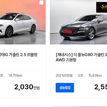
저IG 가솔린 2.5 르블랑
[제네시스] 더 올뉴G80 가솔린 2
AWD 기본형
오토
14.7만km
2021년03월
오토
15.4만km
2,030
2,5
성능점검
만원