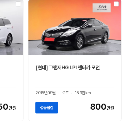
[현대] 그랜저HG LPI 렌터카 모던
2015년09월
오토
15.9만km
150
800
성능점검
만원
만원