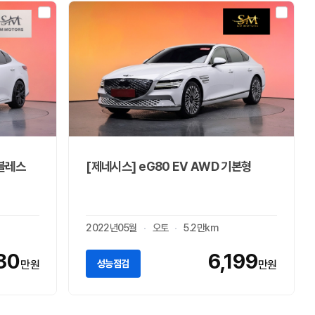
노블레스
[제네시스] eG80 EV AWD 기본형
2022년05월
오토
5.2만km
80
6,199
성능점검
만원
만원