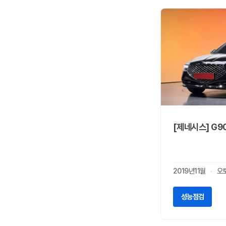
코닉세그
0
크라이슬러
0
테슬라
1
토요타
1
파가니
0
페라리
0
포드
2
포르쉐
0
포톤
0
[제네시스] G90
폰티악
0
폴스타
0
푸조
1
2019년11월
오
피아트
0
허머
0
성능점검
혼다
5
한국상용트럭
0