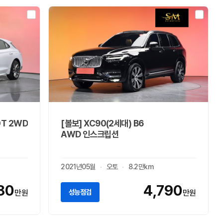
0T 2WD
[볼보] XC90(2세대) B6
AWD 인스크립션
2021년05월
오토
8.2만km
80
4,790
성능점검
만원
만원