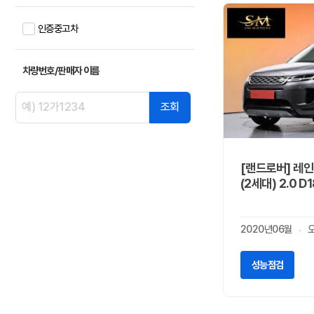
DS
0
GMC
인증중고차
0
LEVC
0
닛산
0
차량번호/판매자 이름
다이하쯔
0
닷지
조회
0
란치아
0
람보르기니
0
랜드로버
4
[랜드로버] 레
(2세대) 2.0 D1
램
0
렉서스
1
로버
0
2020년06월
로터스
0
롤스로이스
0
성능점검
르노
0
리비안
0