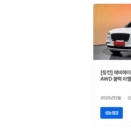
스마트
0
스바루
0
스즈키
0
시트로엥
0
알파 로메오
0
알핀
0
애스턴마틴
0
어큐라
0
오펠
0
[링컨] 에비에이터
올즈모빌
0
AWD 블랙 라벨
이네오스
0
이스즈
0
2020년12월
오
인피니티
1
재규어
2
성능점검
지프
2
캐딜락
0