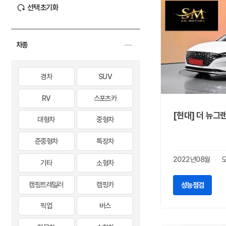
선택초기화
차종
경차
SUV
RV
스포츠카
[현대] 더 뉴그랜
대형차
중형차
준중형차
특장차
2022년08월
기타
소형차
캠핑트레일러
캠핑카
성능점검
픽업
버스