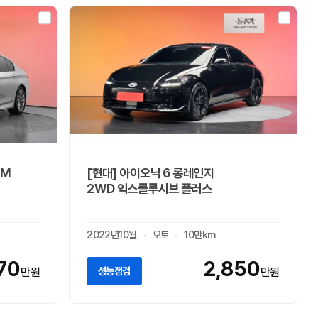
 M
[현대] 아이오닉 6 롱레인지
2WD 익스클루시브 플러스
2022년10월
오토
10만km
70
2,850
성능점검
만원
만원