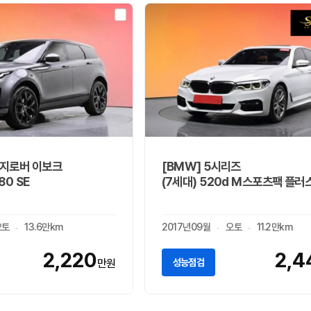
인지로버 이보크
[BMW] 5시리즈
80 SE
(7세대) 520d M스포츠팩 플러
오토
13.6만km
2017년09월
오토
11.2만km
2,220
2,4
성능점검
만원