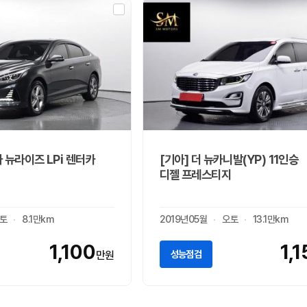
타 뉴라이즈 LPi 렌터카
[기아] 더 뉴카니발(YP) 11인승
디젤 프레스티지
토
8.1만km
2019년05월
오토
13.1만km
1,100
1,
성능점검
만원