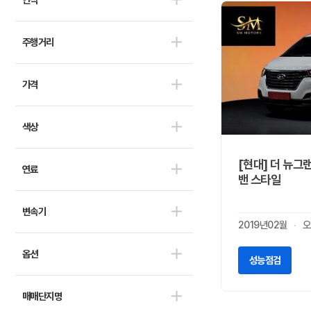
디피코
0
마스타
0
주행거리
마이브(KST 일렉트릭)
0
세보모빌리티(캠시스)
0
가격
스마트이브이
0
우진산전
0
어울림
0
색상
에디슨모터스
0
이비온
[현대] 더 뉴그
0
연료
밴 스타일
캠프마스터
0
파워프라자
0
변속기
BMW
18
2019년02월
오
벤츠
25
옵션
아우디
성능점검
9
폭스바겐
13
매매단지명
미니
3